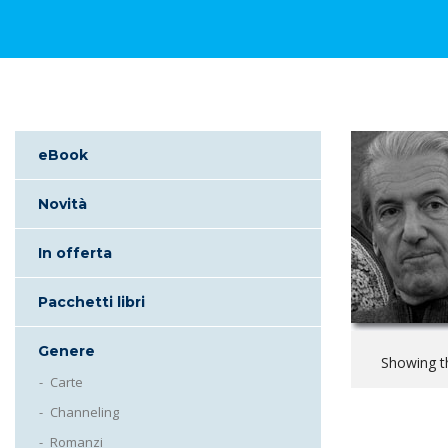
eBook
Novità
In offerta
Pacchetti libri
Genere
Showing th
Carte
Channeling
Romanzi