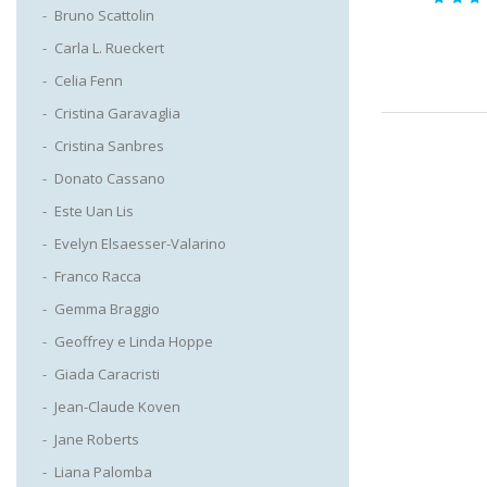
Bruno Scattolin
Valut
4.8
su 
Carla L. Rueckert
Celia Fenn
Cristina Garavaglia
Cristina Sanbres
Donato Cassano
Este Uan Lis
Evelyn Elsaesser-Valarino
Franco Racca
Gemma Braggio
Geoffrey e Linda Hoppe
Giada Caracristi
Jean-Claude Koven
Jane Roberts
Liana Palomba