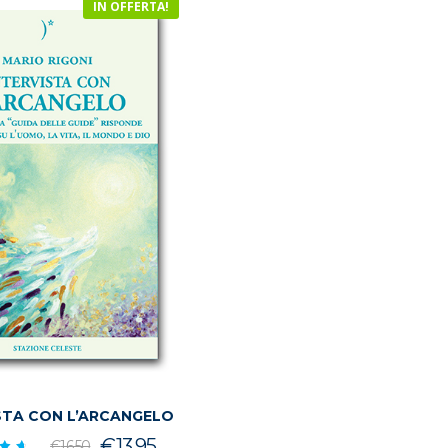
IN OFFERTA!
STA CON L’ARCANGELO
Il
Il
€
13.95
€
16.50