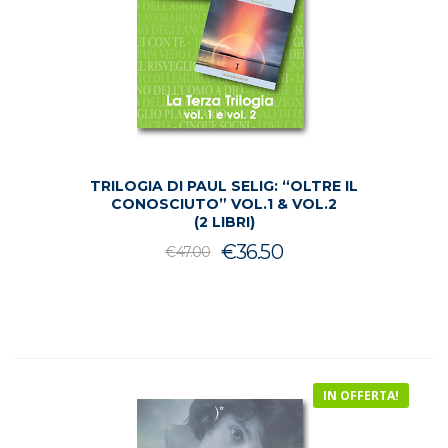
TRILOGIA DI PAUL SELIG: “OLTRE IL
CONOSCIUTO” VOL.1 & VOL.2
(2 LIBRI)
Il
Il
€
36.50
€
47.00
prezzo
prezzo
originale
attuale
era:
è:
€47.00.
€36.50.
IN OFFERTA!