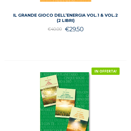
IL GRANDE GIOCO DELL’ENERGIA VOL.1 & VOL.2
(2 LIBRI)
Il
Il
€
29.50
€
40.00
prezzo
prezzo
originale
attuale
era:
è:
€40.00.
€29.50.
IN OFFERTA!