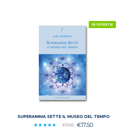
IN OFFERTA!
SUPERANIMA SETTE IL MUSEO DEL TEMPO
Il
Il
€
17.50
€
19.50