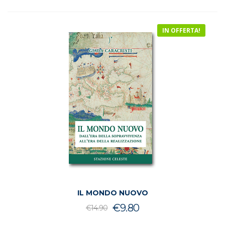
era:
è:
€22.50.
€20.00.
IN OFFERTA!
IL MONDO NUOVO
Il
Il
€
9.80
€
14.90
prezzo
prezzo