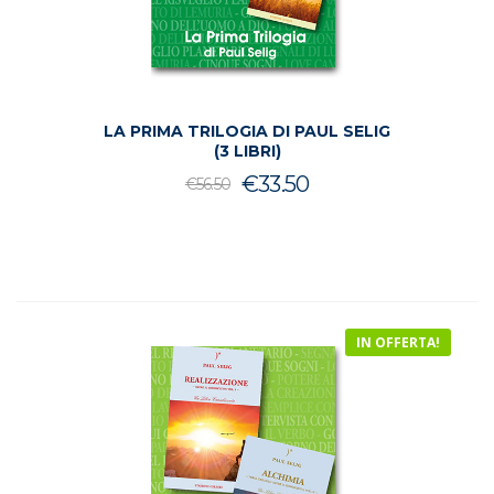
LA PRIMA TRILOGIA DI PAUL SELIG
(3 LIBRI)
Il
Il
€
33.50
€
56.50
prezzo
prezzo
originale
attuale
era:
è:
€56.50.
€33.50.
IN OFFERTA!