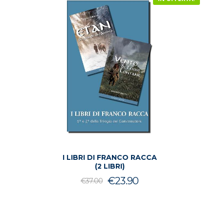
I LIBRI DI FRANCO RACCA
(2 LIBRI)
Il
Il
€
23.90
€
37.00
prezzo
prezzo
originale
attuale