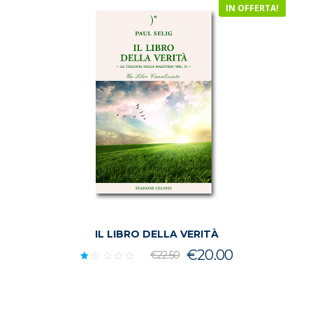
IN OFFERTA!
IL LIBRO DELLA VERITÀ
Il
Il
€
20.00
€
22.50
Valutato
prezzo
prezzo
1.00
su
originale
attuale
5