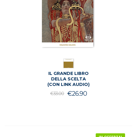
IL GRANDE LIBRO
DELLA SCELTA
(CON LINK AUDIO)
Il
Il
€
26.90
€
33.00
prezzo
prezzo
originale
attuale
era:
è:
€33.00.
€26.90.