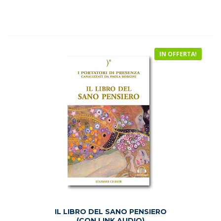
originale
attuale
era:
è:
€14.90.
€9.80.
IN OFFERTA!
IL LIBRO DEL SANO PENSIERO
(CON LINK AUDIO)