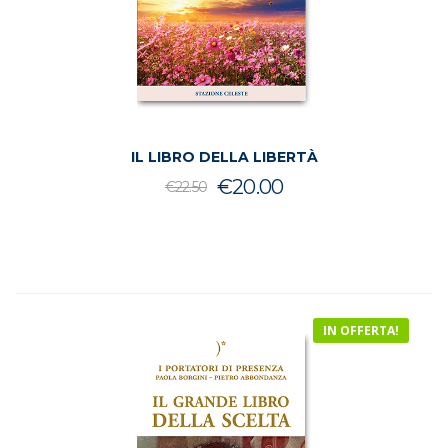
IL LIBRO DELLA LIBERTÀ
Il
Il
€
20.00
€
22.50
prezzo
prezzo
originale
attuale
era:
è:
€22.50.
€20.00.
IN OFFERTA!