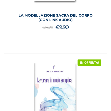
LA MODELLAZIONE SACRA DEL CORPO
(CON LINK AUDIO)
Il
Il
€
9.90
€
14.90
prezzo
prezzo
originale
attuale
era:
è:
€14.90.
€9.90.
IN OFFERTA!