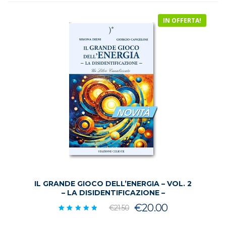
€24.50.
€22.50.
IN OFFERTA!
IL GRANDE GIOCO DELL’ENERGIA – VOL. 2
– LA DISIDENTIFICAZIONE –
Il
Il
€
20.00
€
21.50
Valutato
prezzo
prezzo
5.00