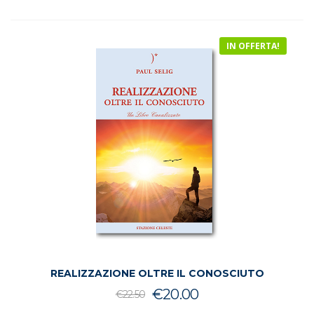
era:
è:
€37.00.
€23.90.
IN OFFERTA!
REALIZZAZIONE OLTRE IL CONOSCIUTO
Il
Il
€
20.00
€
22.50
prezzo
prezzo