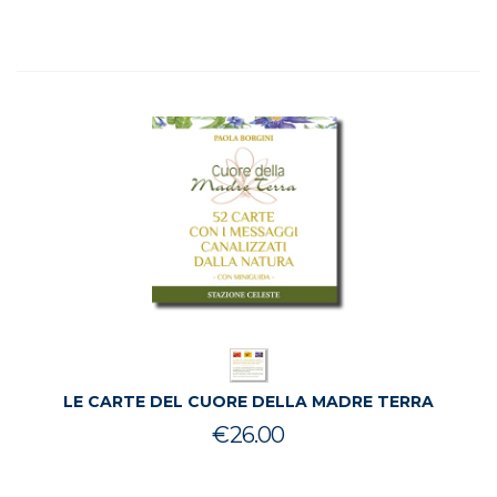
originale
attuale
era:
è:
€13.50.
€9.90.
LE CARTE DEL CUORE DELLA MADRE TERRA
€
26.00