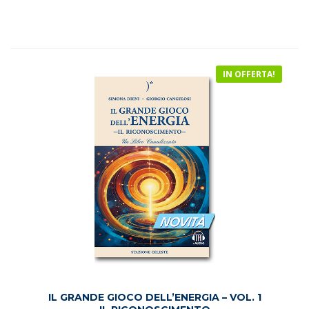
su 5
originale
attuale
era:
è:
€21.50.
€20.00.
IN OFFERTA!
IL GRANDE GIOCO DELL’ENERGIA – VOL. 1