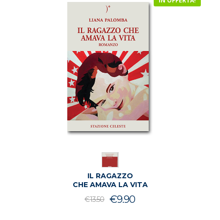
IN OFFERTA!
IL RAGAZZO
CHE AMAVA LA VITA
Il
Il
€
9.90
€
13.50
prezzo
prezzo