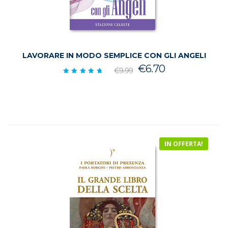
LAVORARE IN MODO SEMPLICE CON GLI ANGELI
Il
Il
€
6.70
€
9.99
prezzo
prezzo
Valutato
4.92
originale
attuale
su 5
era:
è:
€9.99.
€6.70.
IN OFFERTA!