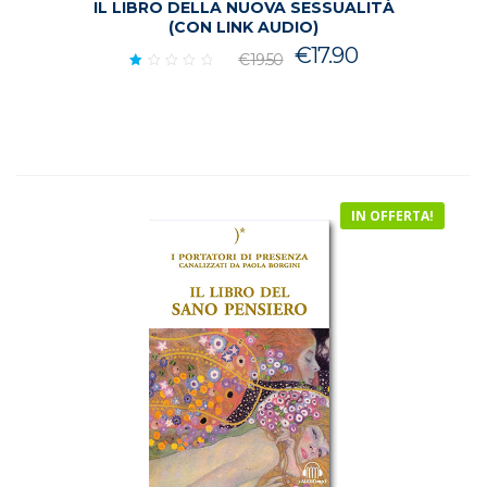
IL LIBRO DELLA NUOVA SESSUALITÀ
(CON LINK AUDIO)
Il
Il
€
17.90
€
19.50
prezzo
prezzo
Valutato
1.00
originale
attuale
su
era:
è:
5
€19.50.
€17.90.
IN OFFERTA!