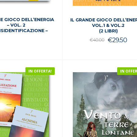
DE GIOCO DELL’ENERGIA
IL GRANDE GIOCO DELL’ENE
– VOL. 2
VOL.1 & VOL.2
DISIDENTIFICAZIONE –
(2 LIBRI)
Il
Il
€
29.50
€
40.00
prezzo
pre
origina
att
era:
è:
IN OFFERTA!
IN OFFE
€40.00
€29