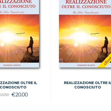
IZZAZIONE OLTRE IL
REALIZZAZIONE OLTRE I
CONOSCIUTO
CONOSCIUTO
Il
Il
€
20.00
€
22.50
prezzo
prezzo
originale
attuale