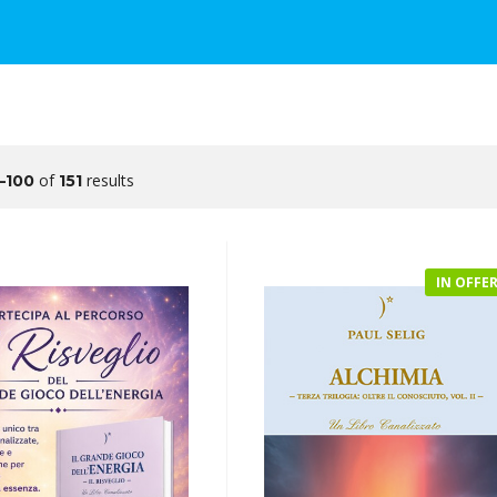
of
results
–100
151
IN OFFE