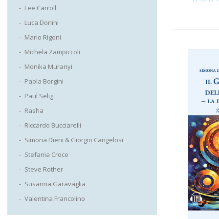
Valut
Lee Carroll
5.0
su 
Luca Donini
Mario Rigoni
Michela Zampiccoli
Monika Muranyi
Paola Borgini
Paul Selig
Rasha
Riccardo Bucciarelli
Simona Dieni & Giorgio Cangelosi
Stefania Croce
Steve Rother
Susanna Garavaglia
Valentina Francolino