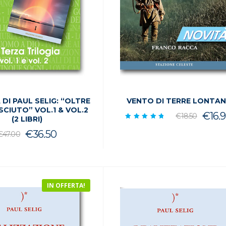
 DI PAUL SELIG: “OLTRE
VENTO DI TERRE LONTAN
SCIUTO” VOL.1 & VOL.2
Il
€
16.
€
18.50
(2 LIBRI)
Valutato
p
5.00
Il
Il
€
36.50
€
47.00
su 5
or
prezzo
prezzo
er
originale
attuale
€1
era:
è:
IN OFFERTA!
€47.00.
€36.50.