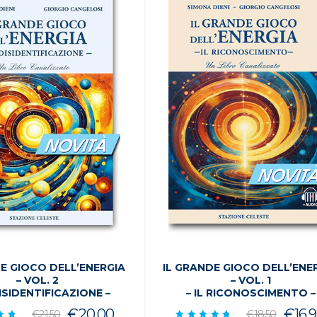
DE GIOCO DELL’ENERGIA
IL GRANDE GIOCO DELL’ENE
– VOL. 2
– VOL. 1
DISIDENTIFICAZIONE –
– IL RICONOSCIMENTO –
Il
Il
Il
€
20.00
€
16.
€
21.50
€
18.50