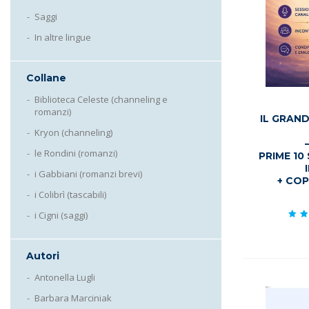
Saggi
In altre lingue
Collane
Biblioteca Celeste (channeling e
romanzi)
IL GRAN
Kryon (channeling)
le Rondini (romanzi)
PRIME 10
i Gabbiani (romanzi brevi)
+ COP
i Colibrì (tascabili)
i Cigni (saggi)
Val
5
s
Autori
Antonella Lugli
Barbara Marciniak