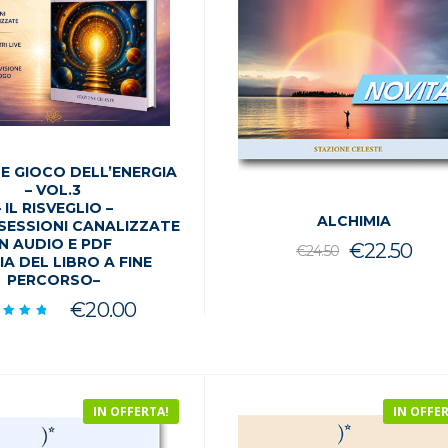
DE GIOCO DELL’ENERGIA
– VOL.3
– IL RISVEGLIO –
ALCHIMIA
 SESSIONI CANALIZZATE
IN AUDIO E PDF
Il
Il
€
22.50
€
24.50
IA DEL LIBRO A FINE
prezzo
pre
PERCORSO–
origina
att
€
20.00
utato
era:
è:
.00
u 5
€24.50.
€22
IN OFFERTA!
IN OFFE