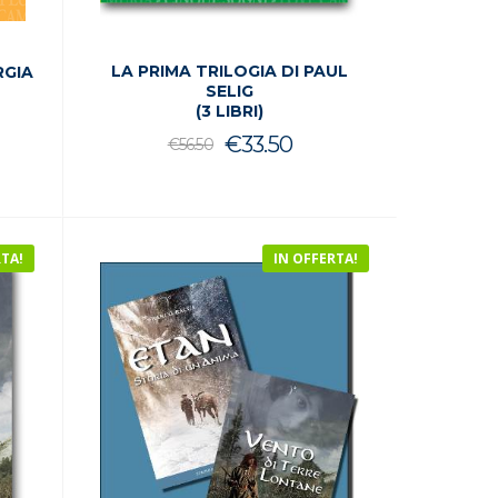
LA PRIMA TRILOGIA DI PAUL
RGIA
SELIG
(3 LIBRI)
Il
Il
€
33.50
€
56.50
prezzo
prezzo
zzo
originale
attuale
le
uale
era:
è:
RTA!
IN OFFERTA!
€56.50.
€33.50.
.
.50.