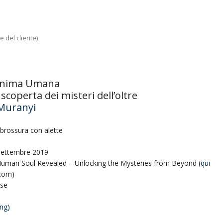
 del cliente)
rezzo
Anima Umana
e
ttuale
 scoperta dei misteri dell’oltre
:
Muranyi
20.90.
brossura con alette
Settembre 2019
uman Soul Revealed – Unlocking the Mysteries from Beyond (
qui
.com)
ese
ng)