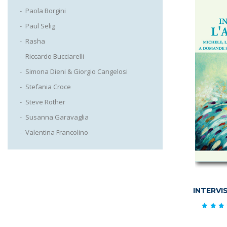
Paola Borgini
Paul Selig
Rasha
Riccardo Bucciarelli
Simona Dieni & Giorgio Cangelosi
Stefania Croce
Steve Rother
Susanna Garavaglia
Valentina Francolino
INTERVI
Valut
4.8
su 