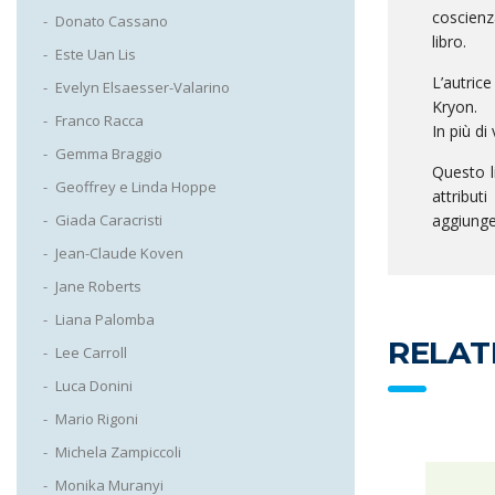
coscienz
Donato Cassano
libro.
Este Uan Lis
L’autric
Evelyn Elsaesser-Valarino
Kryon.
Franco Racca
In più di
Gemma Braggio
Questo li
Geoffrey e Linda Hoppe
attribut
aggiunge
Giada Caracristi
Jean-Claude Koven
Jane Roberts
Liana Palomba
RELAT
Lee Carroll
Luca Donini
Mario Rigoni
Michela Zampiccoli
Monika Muranyi