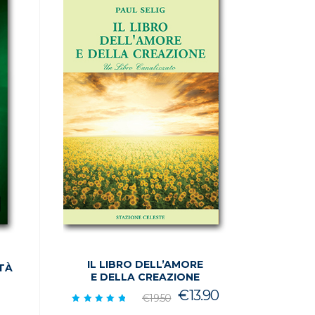
IL LIBRO DELL’AMORE
TÀ
E DELLA CREAZIONE
Il
Il
€
13.90
zzo
€
19.50
prezzo
prezzo
le
ale
Valutato