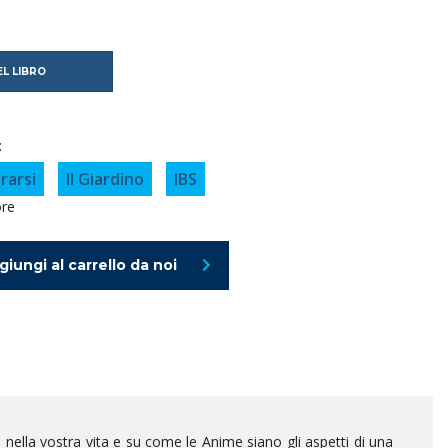
L LIBRO
:
rarsi
Il Giardino
IBS
ore
giungi al carrello da noi
 nella vostra vita e su come le Anime siano gli aspetti di una