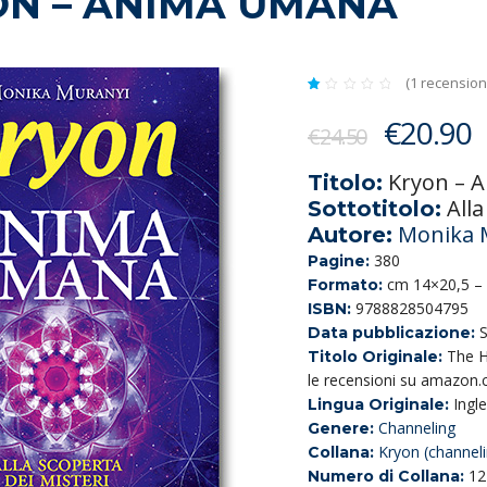
ON – ANIMA UMANA
(
1
recensione
Valutato
1
1.00
Il
Il
€
20.90
su
€
24.50
5
prezzo
p
su
base
Kryon – 
di
Titolo:
original
a
recensioni
Alla
Sottotitolo:
era:
è
Monika 
Autore:
€24.50.
€
380
Pagine:
cm 14×20,5 – 
Formato:
9788828504795
ISBN:
Data pubblicazione:
The H
Titolo Originale:
le recensioni su amazon
Ingl
Lingua Originale:
Channeling
Genere:
Kryon (channeli
Collana:
12
Numero di Collana: