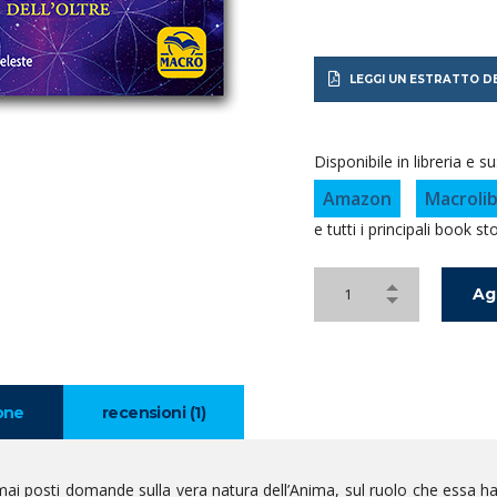
LEGGI UN ESTRATTO DE
Disponibile in libreria e su
Amazon
Macrolib
e tutti i principali book st
Ag
one
recensioni (1)
 mai posti domande sulla vera natura dell’Anima, sul ruolo che essa ha