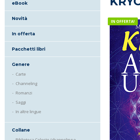
KRY
eBook
Novità
IN OFFERTA!
In offerta
Pacchetti libri
Genere
Carte
Channeling
Romanzi
Saggi
In altre lingue
Collane
Biblioteca Celeste (channeling e