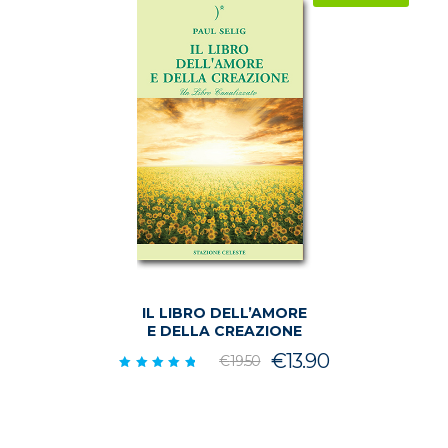
IL LIBRO DELL’AMORE
E DELLA CREAZIONE
Il
Il
€
13.90
€
19.50
Valutato
prezzo
prezzo
5.00
su 5
originale
attuale
era:
è: