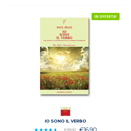
€19.50.
€13.90.
IN OFFERTA!
IO SONO IL VERBO
Il
Il
€
16.90
€
18.50