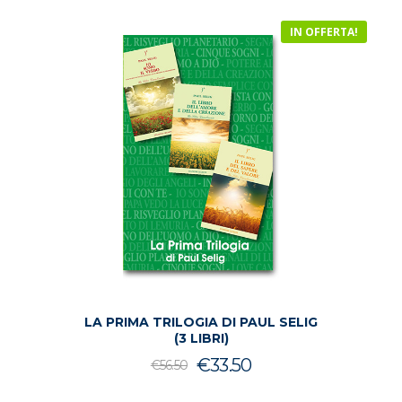
IN OFFERTA!
LA PRIMA TRILOGIA DI PAUL SELIG
(3 LIBRI)
Il
Il
€
33.50
€
56.50
prezzo
prezzo