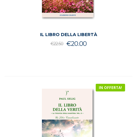
IL LIBRO DELLA LIBERTÀ
Il
Il
€
20.00
€
22.50
prezzo
prezzo
originale
attuale
era:
è:
€22.50.
€20.00.
IN OFFERTA!