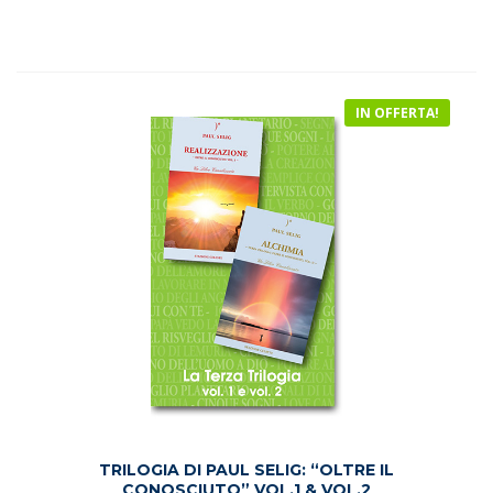
originale
attuale
era:
è:
€56.50.
€33.50.
IN OFFERTA!
TRILOGIA DI PAUL SELIG: “OLTRE IL
CONOSCIUTO” VOL.1 & VOL.2