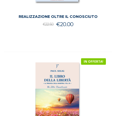
REALIZZAZIONE OLTRE IL CONOSCIUTO
Il
Il
€
20.00
€
22.50
prezzo
prezzo
originale
attuale
era:
è:
€22.50.
€20.00.
IN OFFERTA!