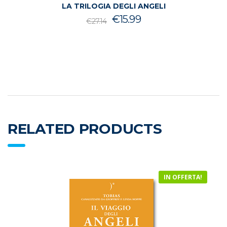
LA TRILOGIA DEGLI ANGELI
Il
Il
€
15.99
€
27.14
prezzo
prezzo
originale
attuale
era:
è:
€27.14.
€15.99.
RELATED PRODUCTS
IN OFFERTA!