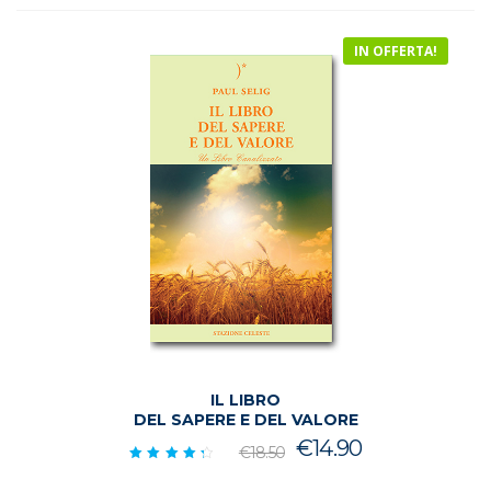
IN OFFERTA!
IL LIBRO
DEL SAPERE E DEL VALORE
Il
Il
€
14.90
€
18.50
prezzo
prezzo
Valutato
4.50