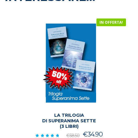
IN OFFERTA!
LA TRILOGIA
DI SUPERANIMA SETTE
(3 LIBRI)
Il
Il
€
34.90
€
58.50