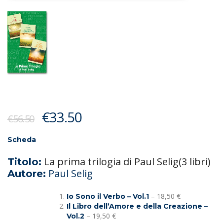
Il
Il
€
33.50
€
56.50
prezzo
prezzo
originale
attuale
Scheda
era:
è:
La prima trilogia di Paul Selig(3 libri)
Titolo:
€56.50.
€33.50.
Paul Selig
Autore:
– 18,50 €
Io Sono il Verbo – Vol.1
Il Libro dell’Amore e della Creazione –
– 19,50 €
Vol.2