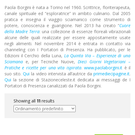
Paola Borgini è nata a Torino nel 1960. Scrittrice, floriterapeuta,
canale spirituale ed “esploratrice” in ambito culinario. Dal 2005
pratica e insegna il viaggio sciamanico come strumento di
potere, conoscenza e guarigione. Nel 2013 ha creato “
Cuore
della Madre Terra
: una collezione di essenze floreali vibrazionali
alcune delle quali realizzate per essere appositamente usate
negli alimenti. Nel novembre 2014 è entrata in contatto via
channeling con I Portatori di Presenza. Ha pubblicato, per le
Edizioni il Cerchio della Luna,
La Quinta Via – Esperienze di una
Sciamana
e, per Tecniche Nuove,
Dieci Giorni Vegetariani –
Pratiche e ricette per una vita ispirata
.
www.paolaborgini.it
è il
suo sito.
Qui
la video intervista all’autrice da
primediecipagine.it
.
Qui
la sezione di Stazioneceleste.it dedicata ai messaggi de I
Portatori di Presenza canalizzati da Paola Borgini.
Showing all
results
11