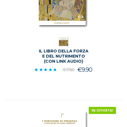
IL LIBRO DELLA FORZA
E DEL NUTRIMENTO
(CON LINK AUDIO)
Il
Il
€
9.90
€
17.50
Valutato
prezzo
prezzo
5.00
su 5
originale
attuale
era:
è:
€17.50.
€9.90.
IN OFFERTA!