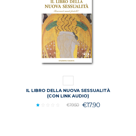
IL LIBRO DELLA NUOVA SESSUALITÀ
(CON LINK AUDIO)
Il
Il
€
17.90
€
19.50
Valutato
prezzo
prezzo
1.00
su
originale
attuale
5
era:
è: