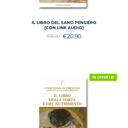
IL LIBRO DEL SANO PENSIERO
(CON LINK AUDIO)
Il
Il
€
20.90
€
26.00
prezzo
prezzo
originale
attuale
era:
è:
€26.00.
€20.90.
IN OFFERTA!