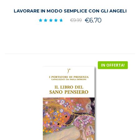
LAVORARE IN MODO SEMPLICE CON GLI ANGELI
Il
Il
€
6.70
€
9.99
Valutato
prezzo
prezzo
4.92
su 5
originale
attuale
era:
è:
€9.99.
€6.70.
IN OFFERTA!