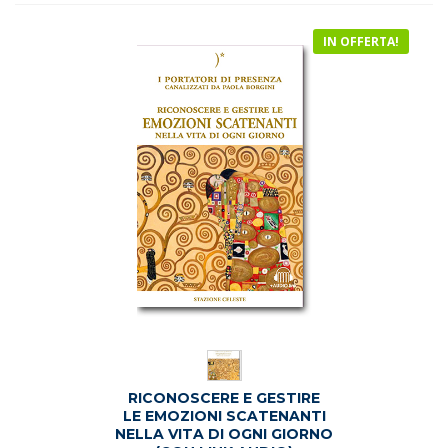
€19.50.
€17.90.
IN OFFERTA!
RICONOSCERE E GESTIRE
LE EMOZIONI SCATENANTI
NELLA VITA DI OGNI GIORNO