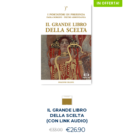
IN OFFERTA!
IL GRANDE LIBRO
DELLA SCELTA
(CON LINK AUDIO)
Il
Il
€
26.90
€
33.00