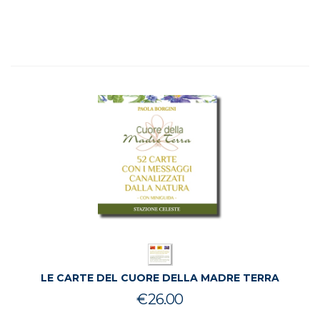
prezzo
prezzo
originale
attuale
era:
è:
€33.00.
€26.90.
LE CARTE DEL CUORE DELLA MADRE TERRA
€
26.00