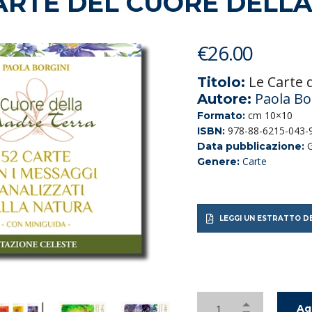
ARTE DEL CUORE DELL
€
26.00
Le Carte 
Titolo:
Paola Bo
Autore:
cm 10×10
Formato:
978-88-6215-043-
ISBN:
G
Data pubblicazione:
Carte
Genere:
LEGGI UN ESTRATTO DE
Ag