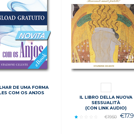
LHAR DE UMA FORMA
LES COM OS ANJOS
IL LIBRO DELLA NUOVA
SESSUALITÀ
(CON LINK AUDIO)
Il
€
17.
€
19.50
p
Valutato
1.00
or
su
er
5