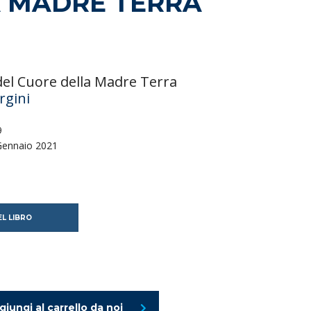
A MADRE TERRA
del Cuore della Madre Terra
rgini
9
ennaio 2021
L LIBRO
giungi al carrello da noi