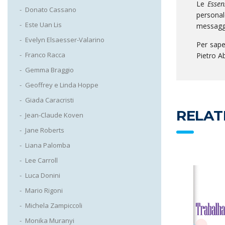
Le
Essen
Donato Cassano
personal
Este Uan Lis
messaggi
Evelyn Elsaesser-Valarino
Per sape
Franco Racca
Pietro A
Gemma Braggio
Geoffrey e Linda Hoppe
Giada Caracristi
RELAT
Jean-Claude Koven
Jane Roberts
Liana Palomba
Lee Carroll
Luca Donini
Mario Rigoni
Michela Zampiccoli
Monika Muranyi