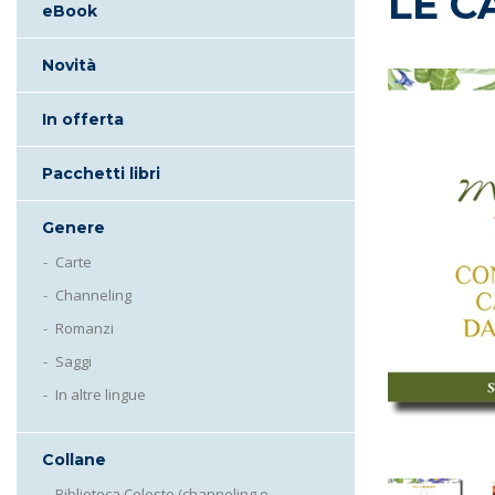
LE C
eBook
Novità
In offerta
Pacchetti libri
Genere
Carte
Channeling
Romanzi
Saggi
In altre lingue
Collane
Biblioteca Celeste (channeling e