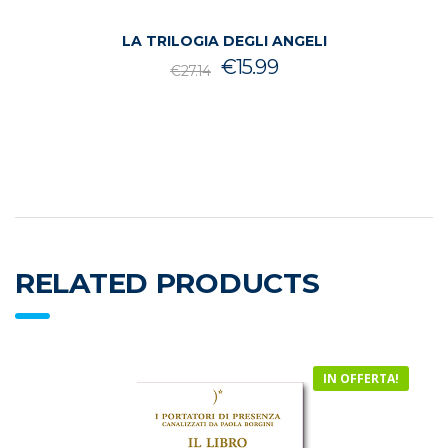
LA TRILOGIA DEGLI ANGELI
Il
Il
€
15.99
€
27.14
prezzo
prezzo
originale
attuale
era:
è:
€27.14.
€15.99.
RELATED PRODUCTS
IN OFFERTA!