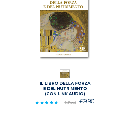
IL LIBRO DELLA FORZA
E DEL NUTRIMENTO
(CON LINK AUDIO)
Il
Il
€
9.90
€
17.50
prezzo
prezzo
Valutato
5.00
originale
attuale
su 5
era:
è:
€17.50.
€9.90.