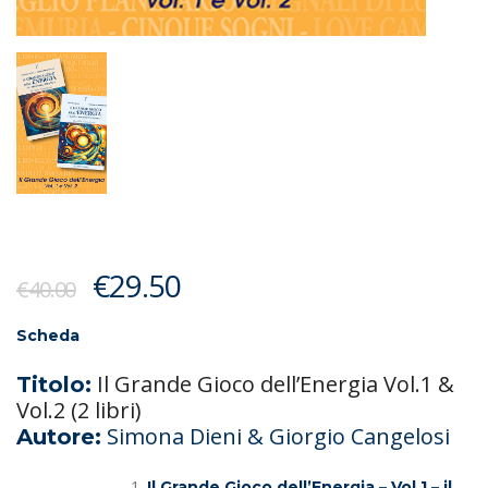
Il
Il
€
29.50
€
40.00
prezzo
prezzo
originale
attuale
Scheda
era:
è:
Il Grande Gioco dell’Energia Vol.1 &
Titolo:
€40.00.
€29.50.
Vol.2 (2 libri)
Simona Dieni & Giorgio Cangelosi
Autore:
Il Grande Gioco dell’Energia – Vol.1 – il