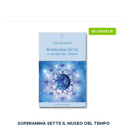
originale
attuale
su 5
era:
è:
€18.50.
€15.50.
IN OFFERTA!
SUPERANIMA SETTE IL MUSEO DEL TEMPO