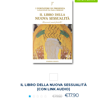
IL LIBRO DELLA NUOVA SESSUALITÀ
(CON LINK AUDIO)
Il
Il
€
17.90
€
19.50
prezzo
prezzo
Valutato
1.00
originale
attuale
su