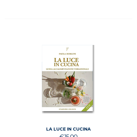
era:
è:
5
€19.50.
€17.90.
LA LUCE IN CUCINA