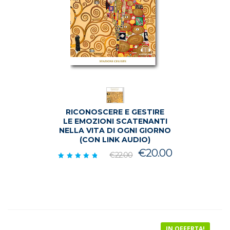
RICONOSCERE E GESTIRE
LE EMOZIONI SCATENANTI
NELLA VITA DI OGNI GIORNO
(CON LINK AUDIO)
Il
Il
€
20.00
€
22.00
prezzo
prezzo
Valutato
5.00
originale
attuale
su 5
era:
è:
€22.00.
€20.00.
IN OFFERTA!