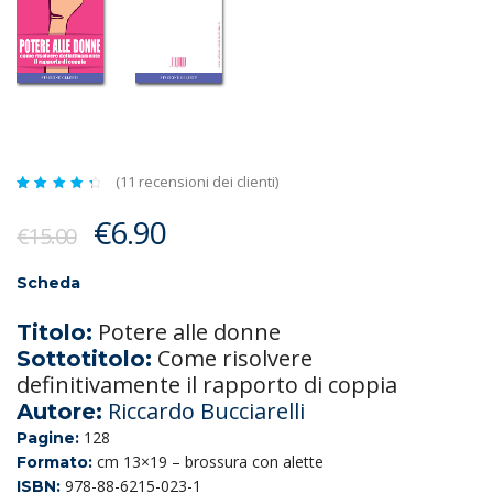
(
11
recensioni dei clienti)
Valutato
11
4.55
Il
Il
€
6.90
su 5
€
15.00
su
prezzo
prezzo
base
di
recensioni
originale
attuale
Scheda
era:
è:
Potere alle donne
Titolo:
€15.00.
€6.90.
Come risolvere
Sottotitolo:
definitivamente il rapporto di coppia
Riccardo Bucciarelli
Autore:
128
Pagine:
cm 13×19 – brossura con alette
Formato:
978-88-6215-023-1
ISBN: