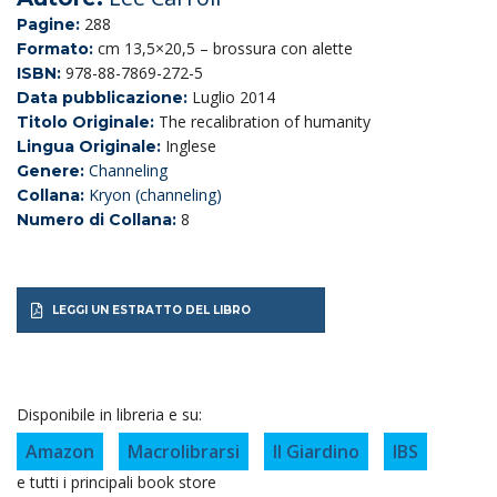
288
Pagine:
cm 13,5×20,5 – brossura con alette
Formato:
978-88-7869-272-5
ISBN:
Luglio 2014
Data pubblicazione:
The recalibration of humanity
Titolo Originale:
Inglese
Lingua Originale:
Channeling
Genere:
Kryon (channeling)
Collana:
8
Numero di Collana:
LEGGI UN ESTRATTO DEL LIBRO
Disponibile in libreria e su:
Amazon
Macrolibrarsi
Il Giardino
IBS
e tutti i principali book store