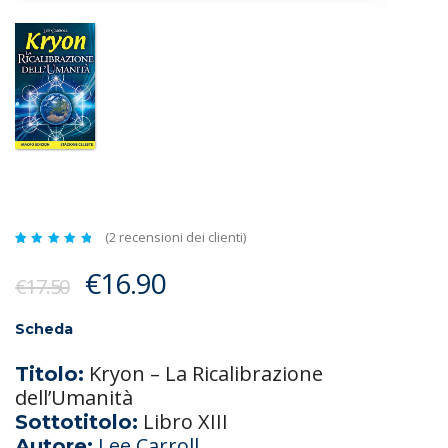
(
2
recensioni dei clienti)
Valutato
2
5.00
Il
Il
€
16.90
su 5
€
17.50
su
prezzo
prezzo
base di
recensioni
originale
attuale
Scheda
era:
è:
Kryon – La Ricalibrazione
Titolo:
€17.50.
€16.90.
dell’Umanità
Libro XIII
Sottotitolo:
Lee Carroll
Autore: