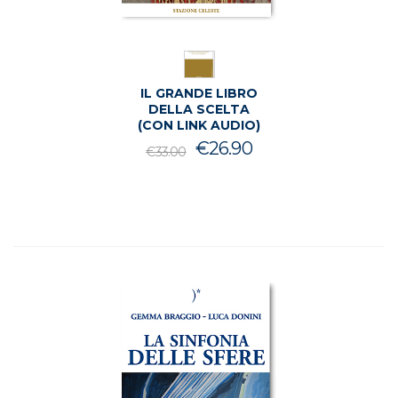
IL GRANDE LIBRO
DELLA SCELTA
(CON LINK AUDIO)
Il
Il
€
26.90
€
33.00
prezzo
prezzo
originale
attuale
era:
è:
€33.00.
€26.90.