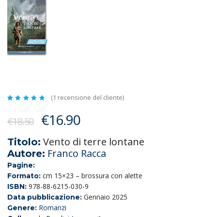
(
1
recensione del cliente)
Valutato
1
5.00
Il
Il
€
16.90
su 5
€
18.50
su
prezzo
prezzo
base di
recensioni
Vento di terre lontane
Titolo:
originale
attuale
Franco Racca
Autore:
era:
è:
Pagine:
€18.50.
€16.90.
cm 15×23 – brossura con alette
Formato:
978-88-6215-030-9
ISBN:
Gennaio 2025
Data pubblicazione:
Romanzi
Genere: