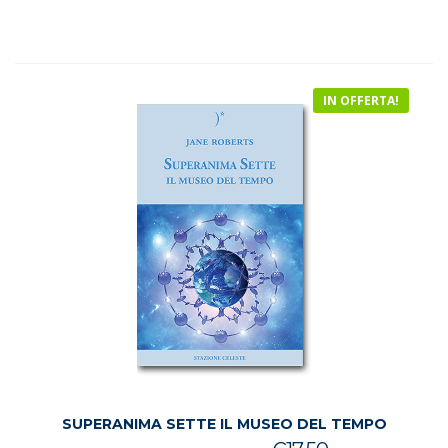
era:
è:
€21.50.
€20.00.
IN OFFERTA!
SUPERANIMA SETTE IL MUSEO DEL TEMPO