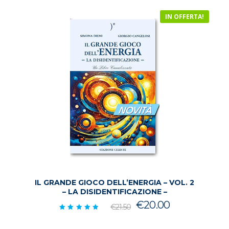
IN OFFERTA!
IL GRANDE GIOCO DELL’ENERGIA – VOL. 2
– LA DISIDENTIFICAZIONE –
Il
Il
€
20.00
€
21.50
prezzo
prezzo
Valutato
5.00
originale
attuale
su 5