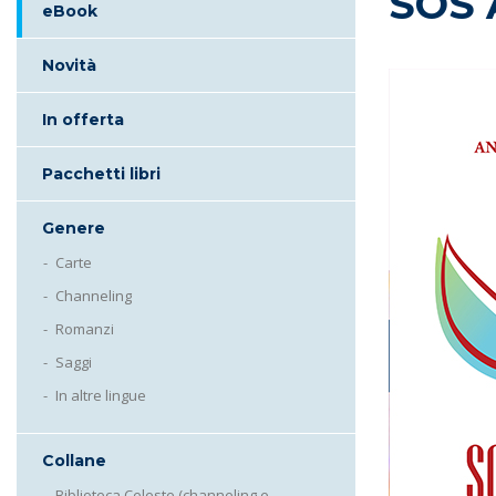
SOS 
eBook
Novità
In offerta
Pacchetti libri
Genere
Carte
Channeling
Romanzi
Saggi
In altre lingue
Collane
Biblioteca Celeste (channeling e