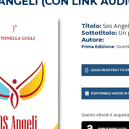
ANGELI (CON LINK AUDI
Sos Angeli
Titolo:
Un p
Sottotitolo:
Autore:
Dicem
Prima Edizione:
LEGGI UN ESTRATTO DE
DISPONIBILE ANCHE I
Questo eBook è acquistab