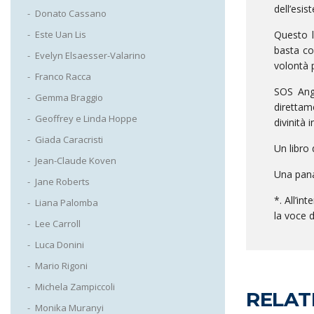
dell’esis
Donato Cassano
Questo l
Este Uan Lis
basta co
Evelyn Elsaesser-Valarino
volontà 
Franco Racca
SOS Ange
Gemma Braggio
direttam
Geoffrey e Linda Hoppe
divinità i
Giada Caracristi
Un libro
Jean-Claude Koven
Una pana
Jane Roberts
*. All’in
Liana Palomba
la voce d
Lee Carroll
Luca Donini
Mario Rigoni
Michela Zampiccoli
RELAT
Monika Muranyi