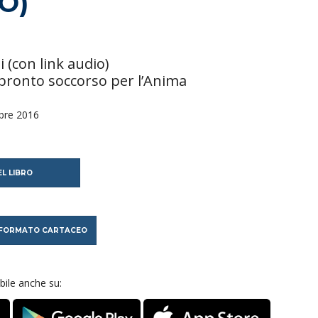
O)
 (con link audio)
ronto soccorso per l’Anima
bre 2016
L LIBRO
N FORMATO CARTACEO
ile anche su: