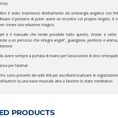
tenza.
ibro è stato trasmesso direttamente da un’energia angelica con l’in
ltivare il pensiero di poter avere un incontro col proprio Angelo, è 
per creare una relazione magica.
li è il manuale che rende possibile tutto questo. Grazie a sette 
ente a un percorso che integra angeli”, guarigione, perdono e anima,
nteriore.
 da avere sempre a portata di mano per l’assunzione di dosi omeopatic
cea per l’anima!
terno sono presenti dei web link per ascoltare/scaricare le registrazi
ell’autrice su una base musicale atta a favorire lo stato meditativo.
ED PRODUCTS