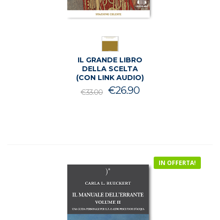
IL GRANDE LIBRO
DELLA SCELTA
(CON LINK AUDIO)
Il
Il
€
26.90
€
33.00
prezzo
prezzo
originale
attuale
era:
è:
€33.00.
€26.90.
IN OFFERTA!