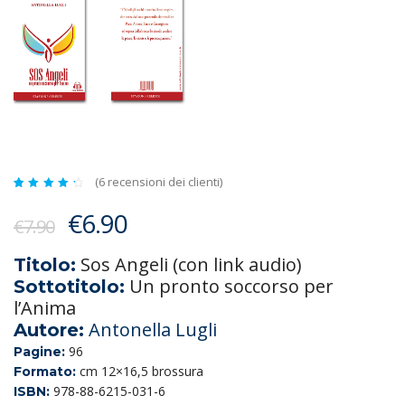
(
6
recensioni dei clienti)
Valutato
6
4.50
Il
Il
€
6.90
su 5
€
7.90
su
prezzo
prezzo
base
di
Sos Angeli (con link audio)
recensioni
Titolo:
originale
attuale
Un pronto soccorso per
Sottotitolo:
era:
è:
l’Anima
€7.90.
€6.90.
Antonella Lugli
Autore:
96
Pagine:
cm 12×16,5 brossura
Formato:
978-88-6215-031-6
ISBN: