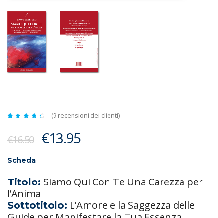
(
9
recensioni dei clienti)
Valutato
9
4.56
Il
Il
€
13.95
su 5
€
16.50
su
prezzo
prezzo
base
di
recensioni
originale
attuale
Scheda
era:
è:
Siamo Qui Con Te Una Carezza per
Titolo:
€16.50.
€13.95.
l’Anima
L’Amore e la Saggezza delle
Sottotitolo:
Guide per Manifestare la Tua Essenza