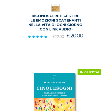
RICONOSCERE E GESTIRE
LE EMOZIONI SCATENANTI
NELLA VITA DI OGNI GIORNO
(CON LINK AUDIO)
Il
Il
€
20.00
€
22.00
prezzo
prezzo
Valutato
5.00
originale
attuale
su 5
era:
è:
€22.00.
€20.00.
IN OFFERTA!