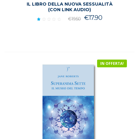
IL LIBRO DELLA NUOVA SESSUALITÀ
(CON LINK AUDIO)
Il
Il
€
17.90
€
19.50
prezzo
prezzo
Valutato
1.00
originale
attuale
su
era:
è:
5
€19.50.
€17.90.
IN OFFERTA!