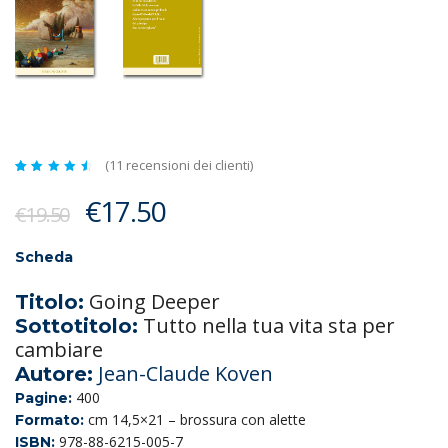
(
11
recensioni dei clienti)
Valutato
11
4.73
Il
Il
€
17.50
su 5
€
19.50
su
prezzo
prezzo
base
di
recensioni
originale
attuale
Scheda
era:
è:
Going Deeper
Titolo:
€19.50.
€17.50.
Tutto nella tua vita sta per
Sottotitolo:
cambiare
Jean-Claude Koven
Autore:
400
Pagine:
cm 14,5×21 – brossura con alette
Formato:
978-88-6215-005-7
ISBN: