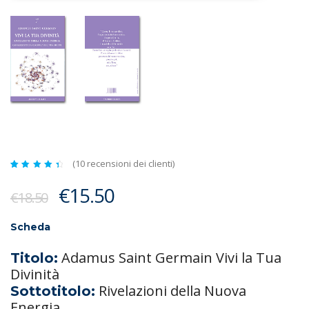
(
10
recensioni dei clienti)
Valutato
10
4.60
Il
Il
€
15.50
su 5
€
18.50
su
prezzo
prezzo
base
di
recensioni
originale
attuale
Scheda
era:
è:
Adamus Saint Germain Vivi la Tua
Titolo:
€18.50.
€15.50.
Divinità
Rivelazioni della Nuova
Sottotitolo:
Energia