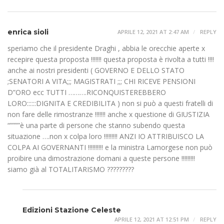
enrica sioli
APRILE 12, 2021 AT 2:47 AM
REPLY
speriamo che il presidente Draghi , abbia le orecchie aperte x
recepire questa proposta !!!!!!! questa proposta è rivolta a tutti !!!!
anche ai nostri presidenti ( GOVERNO E DELLO STATO
;SENATORI A VITA;;; MAGISTRATI ;;; CHI RICEVE PENSIONI
D”ORO ecc TUTTI ……….RICONQUISTEREBBERO
LORO::::::DIGNITA E CREDIBILITA ) non si può a questi fratelli di
non fare delle rimostranze !!!!!!! anche x questione di GIUSTIZIA
“””””è una parte di persone che stanno subendo questa
situazione ….non x colpa loro !!!!!!!!! ANZI IO ATTRIBUISCO LA
COLPA AI GOVERNANTI !!!!!!!!!! e la ministra Lamorgese non può
proibire una dimostrazione domani a queste persone !!!!!!!!!
siamo già al TOTALITARISMO ?????????
Edizioni Stazione Celeste
APRILE 12, 2021 AT 12:51 PM
REPLY