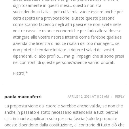
dignitosamente in questi mesi… questo non sta
succedendo in italia… per cui la mia vuole essere anche per
certi aspetti una provocazione: aiutate queste persone
come stanno facendo negli altri paesi e se non avete nelle
vostre casse le risorse economiche per farlo allora dovete
attingere alle vostre risorse interne come farebbe qualsiasi
azienda che licenzia o riduce i salari dei top manager… se
non potete licenziare iniziate a ridurre i salari dei vostri
dipendenti. di alto profilo…. ma gli impegni che si sono presi
nei confronti di queste persone/aziende vanno onorati.
Pietro)*
paola maccaferri
APRILE 12, 2021 AT 8:03 AM
REPLY
La proposta viene dal cuore e sarebbe anche valida, se non che
anche in passato è stato necessario estenderla a tutti perché
discriminante applicarla solo per una fascia (solo le proposte
oneste dipendono dalla costituzione, al contrario di tutto ciò che