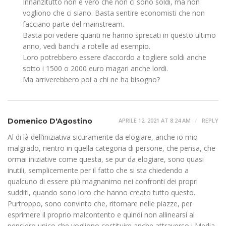
Innanzitutto non è vero che non ci sono soldi, ma non
vogliono che ci siano. Basta sentire economisti che non
facciano parte del mainstream.
Basta poi vedere quanti ne hanno sprecati in questo ultimo
anno, vedi banchi a rotelle ad esempio.
Loro potrebbero essere d’accordo a togliere soldi anche
sotto i 1500 o 2000 euro magari anche lordi.
Ma arriverebbero poi a chi ne ha bisogno?
Domenico D'Agostino
APRILE 12, 2021 AT 8:24 AM
REPLY
Al di là dell’iniziativa sicuramente da elogiare, anche io mio
malgrado, rientro in quella categoria di persone, che pensa, che
ormai iniziative come questa, se pur da elogiare, sono quasi
inutili, semplicemente per il fatto che si sta chiedendo a
qualcuno di essere più magnanimo nei confronti dei propri
sudditi, quando sono loro che hanno creato tutto questo.
Purtroppo, sono convinto che, ritornare nelle piazze, per
esprimere il proprio malcontento e quindi non allinearsi al
pensiero unico che vogliono costituire anche attraverso i Media,