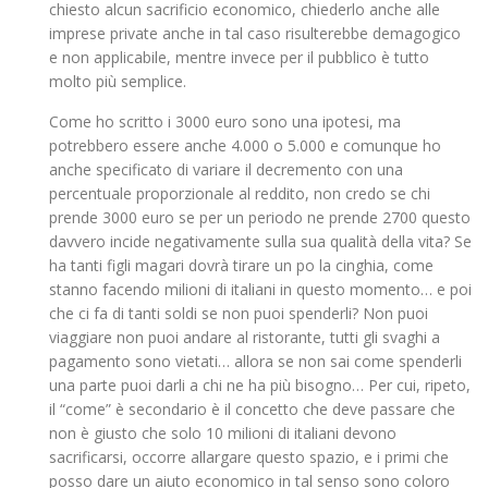
chiesto alcun sacrificio economico, chiederlo anche alle
imprese private anche in tal caso risulterebbe demagogico
e non applicabile, mentre invece per il pubblico è tutto
molto più semplice.
Come ho scritto i 3000 euro sono una ipotesi, ma
potrebbero essere anche 4.000 o 5.000 e comunque ho
anche specificato di variare il decremento con una
percentuale proporzionale al reddito, non credo se chi
prende 3000 euro se per un periodo ne prende 2700 questo
davvero incide negativamente sulla sua qualità della vita? Se
ha tanti figli magari dovrà tirare un po la cinghia, come
stanno facendo milioni di italiani in questo momento… e poi
che ci fa di tanti soldi se non puoi spenderli? Non puoi
viaggiare non puoi andare al ristorante, tutti gli svaghi a
pagamento sono vietati… allora se non sai come spenderli
una parte puoi darli a chi ne ha più bisogno… Per cui, ripeto,
il “come” è secondario è il concetto che deve passare che
non è giusto che solo 10 milioni di italiani devono
sacrificarsi, occorre allargare questo spazio, e i primi che
posso dare un aiuto economico in tal senso sono coloro