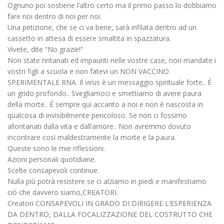
Ognuno poi sostiene l’altro certo ma il primo passo lo dobbiamo
fare noi dentro di noi per noi.
Una petizione, che se ci va bene, sarà infilata dentro ad un
cassetto in attesa di essere smaltita in spazzatura.
Vivete, dite “No grazie!”
Non state rintanati ed impauriti nelle vostre case, non mandate i
vostri figli a scuola e non fatevi un NON VACCINO
SPERIMENTALE RNA. Il virus è un messaggio spirituale forte.. É
un grido profondo.. Svegliamoci e smettiamo di avere paura
della morte.. É sempre qui accanto a noi e non è nascosta in
qualcosa di invisibilmente pericoloso. Se non ci fossimo
allontanati dalla vita e dall’amore.. Non avremmo dovuto
incontrare così maldestramente la morte e la paura.
Queste sono le mie riflessioni.
Azioni personali quotidiane.
Scelte consapevoli continue.
Nulla più potrà resistere se ci alziamo in piedi e manifestiamo
ciò che davvero siamo,CREATORI.
Creatori CONSAPEVOLI IN GRADO DI DIRIGERE L’ESPERIENZA
DA DENTRO, DALLA FOCALIZZAZIONE DEL COSTRUTTO CHE