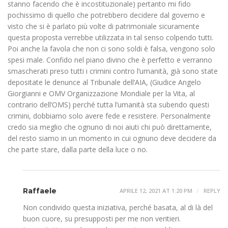
stanno facendo che è incostituzionale) pertanto mi fido
pochissimo di quello che potrebbero decidere dal governo e
visto che si è parlato più volte di patrimoniale sicuramente
questa proposta verrebbe utilizzata in tal senso colpendo tutti.
Poi anche la favola che non ci sono soldi è falsa, vengono solo
spesi male. Confido nel piano divino che è perfetto e verranno
smascherati preso tutti i crimini contro l’umanità, già sono state
depositate le denunce al Tribunale dell’AIA, (Giudice Angelo
Giorgianni e OMV Organizzazione Mondiale per la Vita, al
contrario dell’OMS) perché tutta l’umanità sta subendo questi
crimini, dobbiamo solo avere fede e resistere. Personalmente
credo sia meglio che ognuno di noi aiuti chi può direttamente,
del resto siamo in un momento in cui ognuno deve decidere da
che parte stare, dalla parte della luce o no.
Raffaele
APRILE 12, 2021 AT 1:20 PM
REPLY
Non condivido questa iniziativa, perché basata, al di là del
buon cuore, su presupposti per me non veritieri.