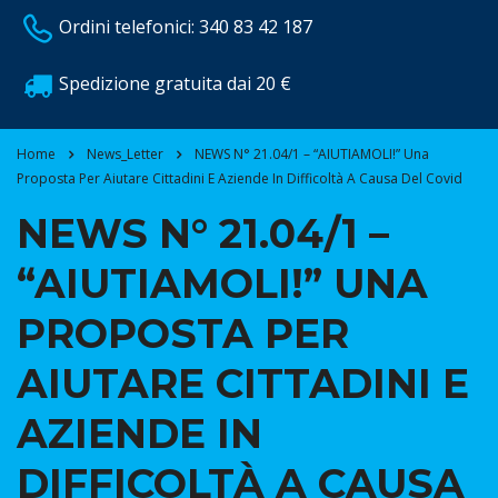
Ordini telefonici: 340 83 42 187
Spedizione gratuita dai 20 €
Home
News_Letter
NEWS N° 21.04/1 – “AIUTIAMOLI!” Una
Proposta Per Aiutare Cittadini E Aziende In Difficoltà A Causa Del Covid
NEWS N° 21.04/1 –
“AIUTIAMOLI!” UNA
PROPOSTA PER
AIUTARE CITTADINI E
AZIENDE IN
DIFFICOLTÀ A CAUSA