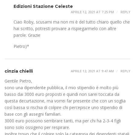
Edizioni Stazione Celeste
APRILE 12, 2021 AT 7:25 PM
REPLY
Ciao Roby, scusami ma non mi è del tutto chiaro quello che
hai scritto, potresti provare a rispiegarmelo con altre
parole. Grazie
Pietro)*
cinzia chielli
APRILE 12, 2021 AT 9:47 AM
REPLY
Gentile Pietro,
sono una dipendente pubblica, il mio stipendio è molto più
basso dai 3000 euro proposti e quindi non sarei toccata da
questa decurtazione, ma vorrei far presente che con un soglia
così bassa si rischia di colpire chi percepisce uno stipendio di
base con gli assegni familiari.
3000 euro possono sembrare tanti, ma per chi ha 2-3-4 figli
sono solo ossigeno per respirare.
Inoltre trovo che il colpire solo la categoria dei dipendenti statali