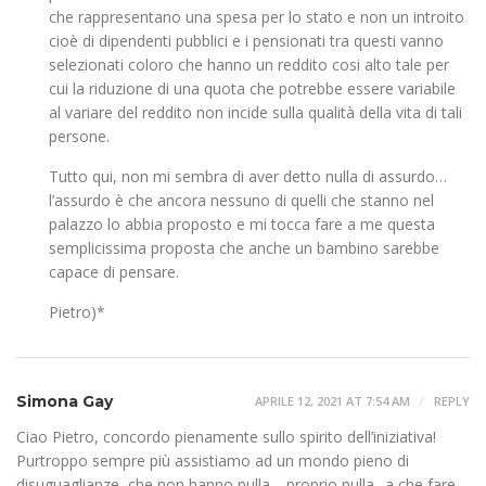
che rappresentano una spesa per lo stato e non un introito
cioè di dipendenti pubblici e i pensionati tra questi vanno
selezionati coloro che hanno un reddito cosi alto tale per
cui la riduzione di una quota che potrebbe essere variabile
al variare del reddito non incide sulla qualità della vita di tali
persone.
Tutto qui, non mi sembra di aver detto nulla di assurdo…
l’assurdo è che ancora nessuno di quelli che stanno nel
palazzo lo abbia proposto e mi tocca fare a me questa
semplicissima proposta che anche un bambino sarebbe
capace di pensare.
Pietro)*
Simona Gay
APRILE 12, 2021 AT 7:54 AM
REPLY
Ciao Pietro, concordo pienamente sullo spirito dell’iniziativa!
Purtroppo sempre più assistiamo ad un mondo pieno di
disuguaglianze, che non hanno nulla… proprio nulla.. a che fare