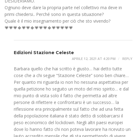
DESIDERIAMO.
Ognuno deve dare la propria parte nel collettivo ma deve in
primi chiedersi.. Perché sono in questa situazione?
Quale è il mio insegnamento per ciò che sto vivendo?
💗💗💗🍀💗💗🍀💗💗💗🍀💗💗💗💗💗
Edizioni Stazione Celeste
APRILE 12, 2021 AT 4:20 PM
REPLY
Barbara quello che hai scritto è giusto… hai detto tutte
cose che a chi segue “Stazione Celeste” sono ben chiare…
Per quanto mi riguarda io non ho nessuna aspettativa per
quella petizione ho seguito un moto del mio spirito… e dal
mio punto di vista solo il fatto che permetta ad altre
persone di riflettere e confrontarsi è un successo… la
riflessione era principalmente sul fatto che ad una fetta
della popolazione italiana è stato detto di sobbarcarsi il
peso economico del lockdown. Negli altri paesi europei
dove lo hanno fatto chi non poteva lavorare ha ricevuto un
lauto accredito mensile che gli sta permettendo di vivere