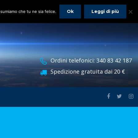
Ok
Leggi di più
assumiamo che tu ne sia felice.
Ordini telefonici: 340 83 42 187
Spedizione gratuita dai 20 €