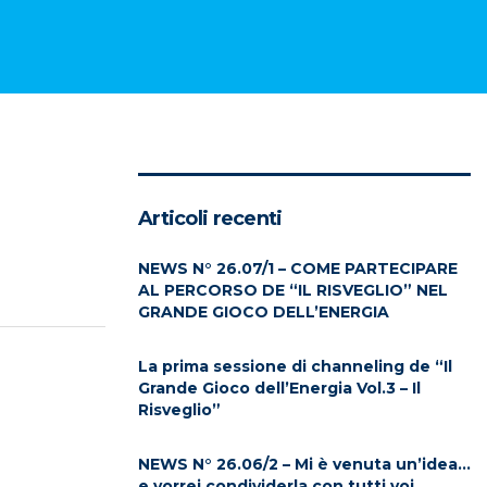
Articoli recenti
NEWS N° 26.07/1 – COME PARTECIPARE
AL PERCORSO DE “IL RISVEGLIO” NEL
GRANDE GIOCO DELL’ENERGIA
La prima sessione di channeling de “Il
Grande Gioco dell’Energia Vol.3 – Il
Risveglio”
NEWS N° 26.06/2 – Mi è venuta un’idea…
e vorrei condividerla con tutti voi…