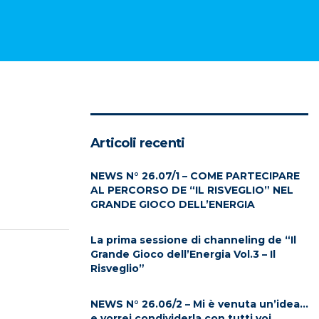
Articoli recenti
NEWS N° 26.07/1 – COME PARTECIPARE
AL PERCORSO DE “IL RISVEGLIO” NEL
GRANDE GIOCO DELL’ENERGIA
La prima sessione di channeling de “Il
Grande Gioco dell’Energia Vol.3 – Il
Risveglio”
NEWS N° 26.06/2 – Mi è venuta un’idea…
e vorrei condividerla con tutti voi…