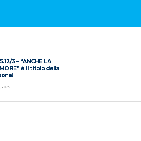
.12/3 – “ANCHE LA
ORE” è il titolo della
zone!
 2025