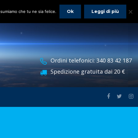
Ok
Leggi di più
assumiamo che tu ne sia felice.
Ordini telefonici: 340 83 42 187
Spedizione gratuita dai 20 €