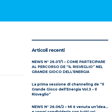
Articoli recenti
NEWS N° 26.07/1 – COME PARTECIPARE
AL PERCORSO DE “IL RISVEGLIO” NEL
GRANDE GIOCO DELL’ENERGIA
La prima sessione di channeling de “Il
Grande Gioco dell’Energia Vol.3 – Il
Risveglio”
NEWS N° 26.06/2 – Mi è venuta un’idea…
e vorrei condividerla con tutti voi…