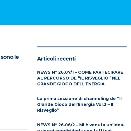
 sono le
Articoli recenti
NEWS N° 26.07/1 – COME PARTECIPARE
AL PERCORSO DE “IL RISVEGLIO” NEL
GRANDE GIOCO DELL’ENERGIA
La prima sessione di channeling de “Il
Grande Gioco dell’Energia Vol.3 – Il
Risveglio”
NEWS N° 26.06/2 – Mi è venuta un’idea…
e vorrei condividerla con tutti voi…