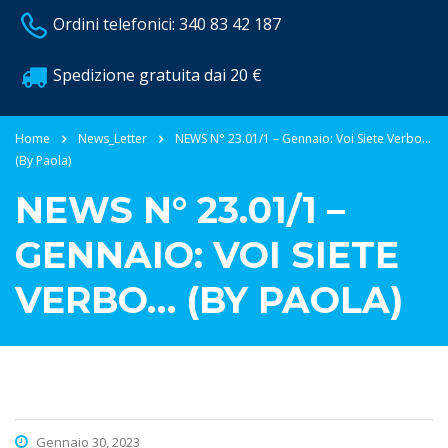
Ordini telefonici: 340 83 42 187
Spedizione gratuita dai 20 €
Home
News_Letter
NEWS N° 23.01/1 – Gennaio: Voi Siete Verbo…
(by Paola)
NEWS N° 23.01/1 –
GENNAIO: VOI SIETE
VERBO… (BY PAOLA)
Gennaio 30, 2023