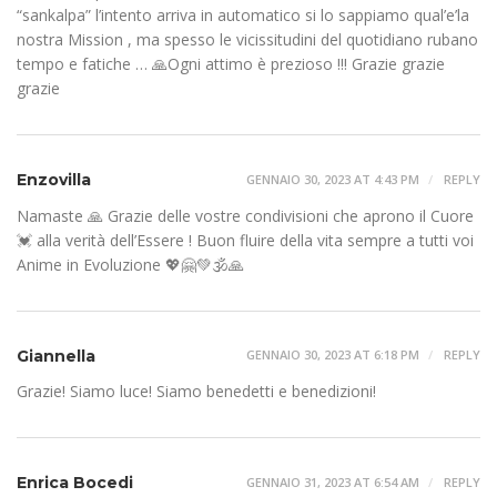
“sankalpa” l’intento arriva in automatico si lo sappiamo qual’e’la
nostra Mission , ma spesso le vicissitudini del quotidiano rubano
tempo e fatiche … 🙏Ogni attimo è prezioso !!! Grazie grazie
grazie
Enzovilla
GENNAIO 30, 2023 AT 4:43 PM
REPLY
Namaste 🙏 Grazie delle vostre condivisioni che aprono il Cuore
💓 alla verità dell’Essere ! Buon fluire della vita sempre a tutti voi
Anime in Evoluzione 💖🤗💚🕉🙏
Giannella
GENNAIO 30, 2023 AT 6:18 PM
REPLY
Grazie! Siamo luce! Siamo benedetti e benedizioni!
Enrica Bocedi
GENNAIO 31, 2023 AT 6:54 AM
REPLY