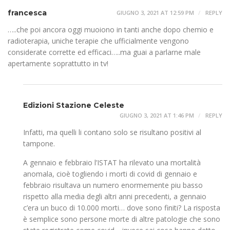
francesca
GIUGNO 3, 2021 AT 12:59 PM
REPLY
…..che poi ancora oggi muoiono in tanti anche dopo chemio e
radioterapia, uniche terapie che ufficialmente vengono
considerate corrette ed efficaci…..ma guai a parlarne male
apertamente soprattutto in tv!
Edizioni Stazione Celeste
GIUGNO 3, 2021 AT 1:46 PM
REPLY
Infatti, ma quelli li contano solo se risultano positivi al
tampone.
A gennaio e febbraio l’ISTAT ha rilevato una mortalità
anomala, cioè togliendo i morti di covid di gennaio e
febbraio risultava un numero enormemente piu basso
rispetto alla media degli altri anni precedenti, a gennaio
c’era un buco di 10.000 morti… dove sono finiti? La risposta
è semplice sono persone morte di altre patologie che sono