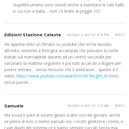
stupidità umana sono riusciti anche a inventarsi le sale ballo
in cui non si balla…. non c’è limite al peggio 🤦🏻‍♂️
Edizioni Stazione Celeste
GIUGNO 3, 2021 AT 8:10 PM
REPLY
Ho appena visto un filmato su youtube che mi ha lasciato
attonito: ventenni a Bologna accampati che passano la notte
buttati sul marciapiede davanti ad un centro vaccinale per
vaccinarsi la mattina seguente e poi tutti accalcati a litigare per
potere entrare… senza nessuno che li smistasse… questo è il
video:
https://www.youtube.com/watch?v=NC4VcghIl_M
Sono
senza parole…
Samuele
GIUGNO 4, 2021 AT 7:23 AM
REPLY
Ma scusa ti pare di essere giusto a dire cosí dei giovani, anche
se prima di loro ci siamo passati noi, i nostri genitori e i nonni, e
i vari divieti del sistema ce li siamo sempre cuccati senza mai