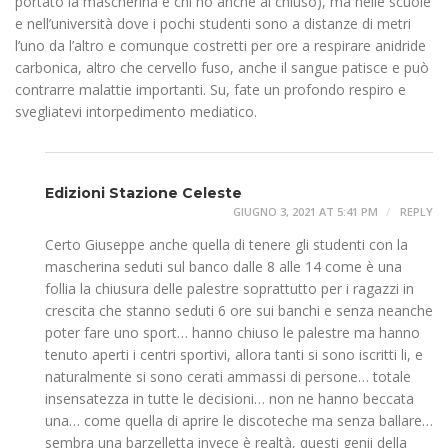
portato la mascherina e chi no anche al chiuso), ma nelle scuole
e nell’università dove i pochi studenti sono a distanze di metri
l’uno da l’altro e comunque costretti per ore a respirare anidride
carbonica, altro che cervello fuso, anche il sangue patisce e può
contrarre malattie importanti. Su, fate un profondo respiro e
svegliatevi intorpedimento mediatico.
Edizioni Stazione Celeste
GIUGNO 3, 2021 AT 5:41 PM
REPLY
Certo Giuseppe anche quella di tenere gli studenti con la
mascherina seduti sul banco dalle 8 alle 14 come è una
follia la chiusura delle palestre soprattutto per i ragazzi in
crescita che stanno seduti 6 ore sui banchi e senza neanche
poter fare uno sport… hanno chiuso le palestre ma hanno
tenuto aperti i centri sportivi, allora tanti si sono iscritti li, e
naturalmente si sono cerati ammassi di persone… totale
insensatezza in tutte le decisioni… non ne hanno beccata
una… come quella di aprire le discoteche ma senza ballare…
sembra una barzelletta invece è realtà, questi genii della