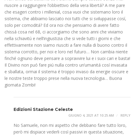
riuscire a raggiungere l’obbiettivo della vera libertá? A me pare
che esageri contro i millenial, cosa vuoi che sistemano loro il
sistema, che abbiamo lasciato noi tutti che si sviluppasse cosí,
solo per comoditá? Ed ora noi che pensiamo di avere fatto
chissá cosa nel 68, ci accorgiamo che sono anni che viviamo
nella schiavitú e nell’ingiustizia che si vede tutti i giorni e che
effettivamente non siamo riusciti a fare nulla di buono contro il
sistema corrotto, per noi e loro nel futuro… Non cambia niente
finché ognuno deve pensare a sopravvire lui e i suoi cari e basta!
Il Divino non puó fare piú nulla contro un’umanitá cosí invasata
e sballata, ormai il sistema é troppo invaso da energie oscure e
le nostre teste troppo prese nella nuova tecnologia… Buona
giornata Zombi!
Edizioni Stazione Celeste
GIUGNO 4, 2021 AT 10:25 AM
REPLY
No Samuele, non mi aspetto che debbano fare tutto loro,
però mi dispiace vederli così passivi in questa situazione,