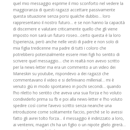
quel mio messaggio esprime il mio sconforto nel vedere la
maggioranza di questi ragazzi accettare passivamente
questa situazione senza porsi qualche dubbio… loro
rappresentano il nostro futuro… e se non hanno la capacità
di discernere e valutare criticamente quello che gli viene
imposto non sarà un futuro roseo…certo questa è la loro
Esperienza, però anche nelle vesti di padre e non solo di
mia figlia tredicenne ma padre di tutti i coloro che
potrebbero potenzialmente essere miei figli ho sentito di
scrivere quel messaggio… che in realtà non avevo scritto
per la news-letter ma era un commento a un video dei
Maneskin su youtube, rispondevo a dei ragazzi che
commentavano il video e si definivano millenial… mi è
venuto giù in modo spontaneo in pochi secondi… quando
l’ho riletto ho sentito che aveva una sua forza e ho voluto
condividerlo prima su fb e poi alla news-letter e l’ho voluto
spedire così come l’avevo scritto senza neanche una
introduzione come solitamente faccio, perchè se lo avessi
fatto gli avrei tolto forza… il messaggio è indirizzato a loro,
ai ventenni, magari chi ha un figlio o un nipote glielo girerà…