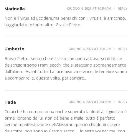
Marinella
GIUGNO 4, 2021 AT 10:54 AM
REPLY
Non è il virus ad uccidere,ma bensì chi con il virus si è arricchito,
buggiardato, e tanto altro. Grazie Pietro .
Umberto
GIUGNO 4, 2021 AT 2:31 PM
REPLY
Bravo Pietro, sento che è il cielo che parla attraverso di te. Le
disiscrizioni sono i rami secchi che si staccano spontaneamente
dall’albero. Avanti tutta! La luce avanza e vince, le tenebre vanno
a scomparire: e, questa volta, per sempre…
Tada
GIUGNO 4, 2021 AT 3:49 PM
REPLY
Colui che ha compreso ha anche superato la dualità, il giudizio è
ormai lontano da lui, non c’è bene e male, tutto è perfetto
perché manifestazione dell’Altissimo, perciò chiedo di essere
disiscritta, non sono io il ramo secco … lo siete voi per me, con