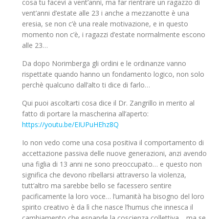
cosa tu facevi a vent’anni, ma far rientrare un ragazzo di
vent’anni d’estate alle 23 i anche a mezzanotte è una
eresia, se non c’è una reale motivazione, e in questo
momento non c’è, i ragazzi d’estate normalmente escono
alle 23…
Da dopo Norimberga gli ordini e le ordinanze vanno
rispettate quando hanno un fondamento logico, non solo
perchè qualcuno dall’alto ti dice di farlo…
Qui puoi ascoltarti cosa dice il Dr. Zangrillo in merito al
fatto di portare la mascherina all’aperto:
https://youtu.be/EIUPuHEhz8Q
Io non vedo come una cosa positiva il comportamento di
accettazione passiva delle nuove generazioni, anzi avendo
una figlia di 13 anni ne sono preoccupato… e questo non
significa che devono ribellarsi attraverso la violenza,
tutt’altro ma sarebbe bello se facessero sentire
pacificamente la loro voce… l’umanità ha bisogno del loro
spirito creativo è da lì che nasce l’humus che innesca il
cambiamento che espande la coscienza collettiva… ma se