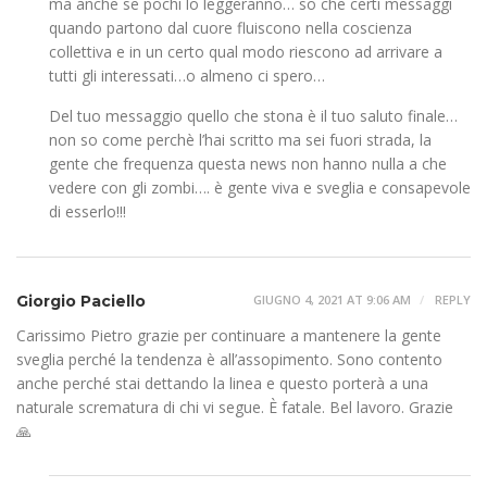
ma anche se pochi lo leggeranno… so che certi messaggi
quando partono dal cuore fluiscono nella coscienza
collettiva e in un certo qual modo riescono ad arrivare a
tutti gli interessati…o almeno ci spero…
Del tuo messaggio quello che stona è il tuo saluto finale…
non so come perchè l’hai scritto ma sei fuori strada, la
gente che frequenza questa news non hanno nulla a che
vedere con gli zombi…. è gente viva e sveglia e consapevole
di esserlo!!!
Giorgio Paciello
GIUGNO 4, 2021 AT 9:06 AM
REPLY
Carissimo Pietro grazie per continuare a mantenere la gente
sveglia perché la tendenza è all’assopimento. Sono contento
anche perché stai dettando la linea e questo porterà a una
naturale scrematura di chi vi segue. È fatale. Bel lavoro. Grazie
🙏