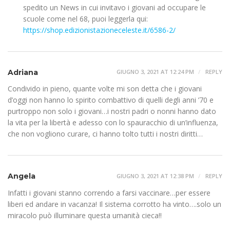
spedito un News in cui invitavo i giovani ad occupare le
scuole come nel 68, puoi leggerla qui:
https://shop.edizionistazioneceleste.it/6586-2/
Adriana
GIUGNO 3, 2021 AT 12:24 PM
REPLY
Condivido in pieno, quante volte mi son detta che i giovani
d’oggi non hanno lo spirito combattivo di quelli degli anni ’70 e
purtroppo non solo i giovani…i nostri padri o nonni hanno dato
la vita per la libertà e adesso con lo spauracchio di un’influenza,
che non vogliono curare, ci hanno tolto tutti i nostri diritti…
Angela
GIUGNO 3, 2021 AT 12:38 PM
REPLY
Infatti i giovani stanno correndo a farsi vaccinare…per essere
liberi ed andare in vacanza! Il sistema corrotto ha vinto….solo un
miracolo può illuminare questa umanità cieca!!