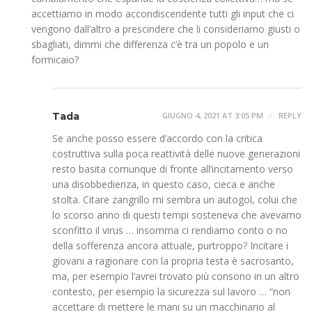
accettiamo in modo accondiscendente tutti gli input che ci
vengono dall’altro a prescindere che li consideriamo giusti o
sbagliati, dimmi che differenza c’è tra un popolo e un
formicaio?
Tada
GIUGNO 4, 2021 AT 3:05 PM
REPLY
Se anche posso essere d’accordo con la critica
costruttiva sulla poca reattività delle nuove generazioni
resto basita comunque di fronte all’incitamento verso
una disobbedienza, in questo caso, cieca e anche
stolta. Citare zangrillo mi sembra un autogol, colui che
lo scorso anno di questi tempi sosteneva che avevamo
sconfitto il virus … insomma ci rendiamo conto o no
della sofferenza ancora attuale, purtroppo? Incitare i
giovani a ragionare con la propria testa è sacrosanto,
ma, per esempio l’avrei trovato più consono in un altro
contesto, per esempio la sicurezza sul lavoro … “non
accettare di mettere le mani su un macchinario al