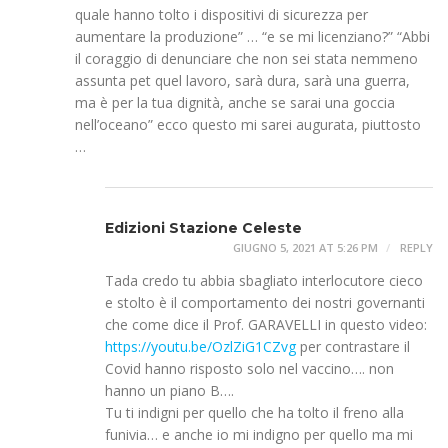
quale hanno tolto i dispositivi di sicurezza per
aumentare la produzione” … “e se mi licenziano?” “Abbi
il coraggio di denunciare che non sei stata nemmeno
assunta pet quel lavoro, sarà dura, sarà una guerra,
ma è per la tua dignità, anche se sarai una goccia
nell’oceano” ecco questo mi sarei augurata, piuttosto
…
Edizioni Stazione Celeste
GIUGNO 5, 2021 AT 5:26 PM
REPLY
Tada credo tu abbia sbagliato interlocutore cieco
e stolto è il comportamento dei nostri governanti
che come dice il Prof. GARAVELLI in questo video:
https://youtu.be/OzlZiG1CZvg
per contrastare il
Covid hanno risposto solo nel vaccino…. non
hanno un piano B….
Tu ti indigni per quello che ha tolto il freno alla
funivia… e anche io mi indigno per quello ma mi