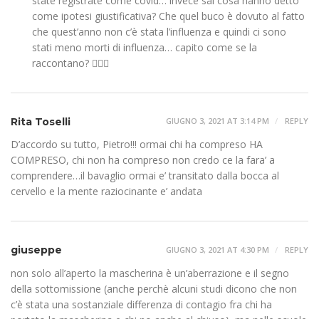
state registrate come covid… invece sai cosa hanno detto
come ipotesi giustificativa? Che quel buco è dovuto al fatto
che quest’anno non c’è stata l’influenza e quindi ci sono
stati meno morti di influenza… capito come se la
raccontano? 🤦🏻‍♂️
Rita Toselli
GIUGNO 3, 2021 AT 3:14 PM
REPLY
D’accordo su tutto, Pietro!!! ormai chi ha compreso HA
COMPRESO, chi non ha compreso non credo ce la fara’ a
comprendere…il bavaglio ormai e’ transitato dalla bocca al
cervello e la mente raziocinante e’ andata
giuseppe
GIUGNO 3, 2021 AT 4:30 PM
REPLY
non solo all’aperto la mascherina è un’aberrazione e il segno
della sottomissione (anche perchè alcuni studi dicono che non
c’è stata una sostanziale differenza di contagio fra chi ha