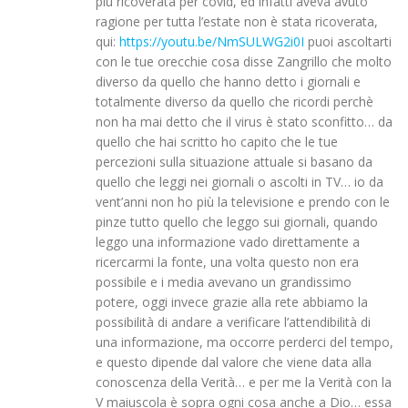
piu ricoverata per covid, ed infatti aveva avuto
ragione per tutta l’estate non è stata ricoverata,
qui:
https://youtu.be/NmSULWG2i0I
puoi ascoltarti
con le tue orecchie cosa disse Zangrillo che molto
diverso da quello che hanno detto i giornali e
totalmente diverso da quello che ricordi perchè
non ha mai detto che il virus è stato sconfitto… da
quello che hai scritto ho capito che le tue
percezioni sulla situazione attuale si basano da
quello che leggi nei giornali o ascolti in TV… io da
vent’anni non ho più la televisione e prendo con le
pinze tutto quello che leggo sui giornali, quando
leggo una informazione vado direttamente a
ricercarmi la fonte, una volta questo non era
possibile e i media avevano un grandissimo
potere, oggi invece grazie alla rete abbiamo la
possibilità di andare a verificare l’attendibilità di
una informazione, ma occorre perderci del tempo,
e questo dipende dal valore che viene data alla
conoscenza della Verità… e per me la Verità con la
V maiuscola è sopra ogni cosa anche a Dio… essa