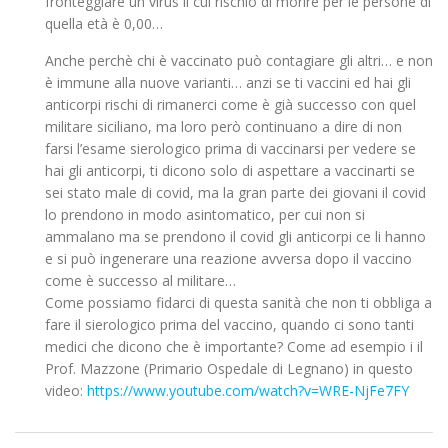
fronteggiare un virus il cui rischio di morire per le persone di
quella età è 0,00…
Anche perchè chi è vaccinato può contagiare gli altri… e non
è immune alla nuove varianti… anzi se ti vaccini ed hai gli
anticorpi rischi di rimanerci come è già successo con quel
militare siciliano, ma loro però continuano a dire di non
farsi l’esame sierologico prima di vaccinarsi per vedere se
hai gli anticorpi, ti dicono solo di aspettare a vaccinarti se
sei stato male di covid, ma la gran parte dei giovani il covid
lo prendono in modo asintomatico, per cui non si
ammalano ma se prendono il covid gli anticorpi ce li hanno
e si può ingenerare una reazione avversa dopo il vaccino
come è successo al militare…
Come possiamo fidarci di questa sanità che non ti obbliga a
fare il sierologico prima del vaccino, quando ci sono tanti
medici che dicono che è importante? Come ad esempio i il
Prof. Mazzone (Primario Ospedale di Legnano) in questo
video:
https://www.youtube.com/watch?v=WRE-NjFe7FY