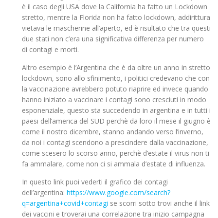
è il caso degli USA dove la California ha fatto un Lockdown
stretto, mentre la Florida non ha fatto lockdown, addirittura
vietava le mascherine all’aperto, ed è risultato che tra questi
due stati non c’era una significativa differenza per numero
di contagi e morti.
Altro esempio è l’Argentina che è da oltre un anno in stretto
lockdown, sono allo sfinimento, i politici credevano che con
la vaccinazione avrebbero potuto riaprire ed invece quando
hanno iniziato a vaccinare i contagi sono cresciuti in modo
esponenziale, questo sta succedendo in argentina e in tutti i
paesi dell’america del SUD perchè da loro il mese il giugno è
come il nostro dicembre, stanno andando verso l’inverno,
da noi i contagi scendono a prescindere dalla vaccinazione,
come scesero lo scorso anno, perchè d’estate il virus non ti
fa ammalare, come non ci si ammala d’estate di influenza.
In questo link puoi vederti il grafico dei contagi
dell’argentina:
https://www.google.com/search?
q=argentina+covid+contagi
se scorri sotto trovi anche il link
dei vaccini e troverai una correlazione tra inizio campagna