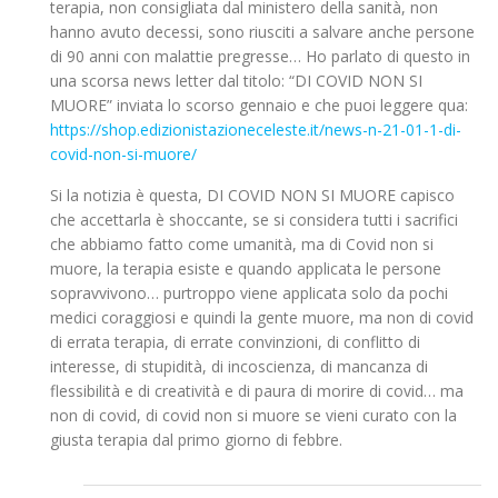
terapia, non consigliata dal ministero della sanità, non
hanno avuto decessi, sono riusciti a salvare anche persone
di 90 anni con malattie pregresse… Ho parlato di questo in
una scorsa news letter dal titolo: “DI COVID NON SI
MUORE” inviata lo scorso gennaio e che puoi leggere qua:
https://shop.edizionistazioneceleste.it/news-n-21-01-1-di-
covid-non-si-muore/
Si la notizia è questa, DI COVID NON SI MUORE capisco
che accettarla è shoccante, se si considera tutti i sacrifici
che abbiamo fatto come umanità, ma di Covid non si
muore, la terapia esiste e quando applicata le persone
sopravvivono… purtroppo viene applicata solo da pochi
medici coraggiosi e quindi la gente muore, ma non di covid
di errata terapia, di errate convinzioni, di conflitto di
interesse, di stupidità, di incoscienza, di mancanza di
flessibilità e di creatività e di paura di morire di covid… ma
non di covid, di covid non si muore se vieni curato con la
giusta terapia dal primo giorno di febbre.