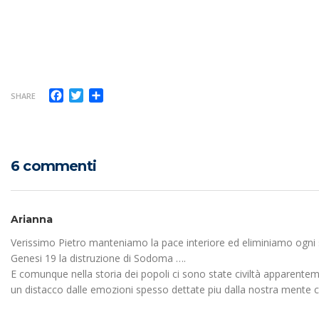
Facebook
Twitter
Condividi
SHARE
6 commenti
Arianna
Verissimo Pietro manteniamo la pace interiore ed eliminiamo ogni su
Genesi 19 la distruzione di Sodoma ….
E comunque nella storia dei popoli ci sono state civiltà apparen
un distacco dalle emozioni spesso dettate piu dalla nostra ment