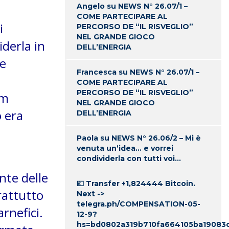
Angelo
su
NEWS N° 26.07/1 –
COME PARTECIPARE AL
i
PERCORSO DE “IL RISVEGLIO”
NEL GRANDE GIOCO
iderla
in
DELL’ENERGIA
be
Francesca
su
NEWS N° 26.07/1 –
COME PARTECIPARE AL
PERCORSO DE “IL RISVEGLIO”
am
NEL GRANDE GIOCO
o era
DELL’ENERGIA
Paola
su
NEWS N° 26.06/2 – Mi è
venuta un’idea… e vorrei
condividerla con tutti voi…
nte delle
💷 Transfer +1,824444 Bitcoin.
rattutto
Next ->
telegra.ph/COMPENSATION-05-
arnefici.
12-9?
hs=bd0802a319b710fa664105ba19083