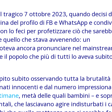
el tragico 7 ottobre 2023, quando decisi d
a del profilo di FB e WhatsApp e condiv
non lo feci per profetizzare ciò che sareb
te quello che stava avvenendo: un
 poteva ancora pronunciare nel mainstre
 il popolo che più di tutti lo aveva subit
pito subito osservando tutta la brutalità
inati innocenti e dal numero impressiona
ttimane
, metà delle quali bambini – e sop
tali, che lasciavano agire indisturbati i c