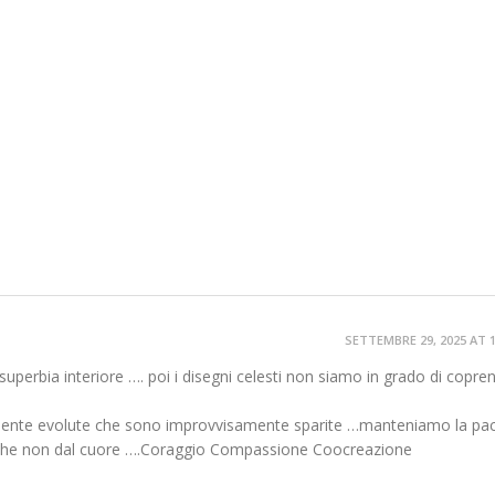
SETTEMBRE 29, 2025 AT 
perbia interiore …. poi i disegni celesti non siamo in grado di coprend
temente evolute che sono improvvisamente sparite …manteniamo la pace
e che non dal cuore ….Coraggio Compassione Coocreazione