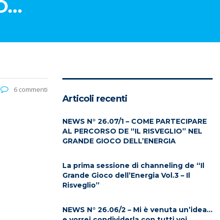
IO…
6 commenti
Articoli recenti
NEWS N° 26.07/1 – COME PARTECIPARE
AL PERCORSO DE “IL RISVEGLIO” NEL
GRANDE GIOCO DELL’ENERGIA
La prima sessione di channeling de “Il
Grande Gioco dell’Energia Vol.3 – Il
Risveglio”
NEWS N° 26.06/2 – Mi è venuta un’idea…
e vorrei condividerla con tutti voi…