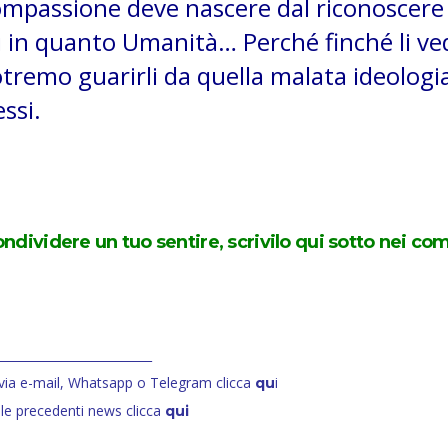
compassione deve nascere dal riconoscere
oi in quanto Umanità… Perché finché li v
tremo guarirli da quella malata ideologia
ssi.
dividere un tuo sentire, scrivilo qui sotto nei co
__________________________
via e-mail, Whatsapp o Telegram clicca
i
qu
 le precedenti news clicca
qui