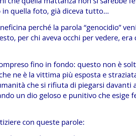
chi che quella mattanza non si sarebbe 
in quella foto, già diceva tutto…
neficina perché la parola “genocidio” ven
sto, per chi aveva occhi per vedere, era 
compreso fino in fondo: questo non è sol
che ne è la vittima più esposta e straziat
anità che si rifiuta di piegarsi davanti a
ndo un dio geloso e punitivo che esige f
stiziere con queste parole: