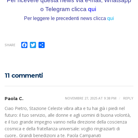
Per ricevere questa news via e-mail, Whatsapp
o Telegram clicca
qui
Per leggere le precedenti news clicca
qui
Facebook
Twitter
Condividi
SHARE
11 commenti
Paola C.
NOVEMBRE 27, 2025 AT 9:38 PM
REPLY
Ciao Pietro, Stazione Celeste vibra alta e tu hai già i piedi nel
futuro: il tuo servizio, alle donne e agli uomini di buona volontà,
e il tuo grande impegno vanno nella direzione della coscienza
cosmica e della fratellanza universale: voglio ringraziarti di
cuore.. Grandi benedizioni a te. Paola Campanati