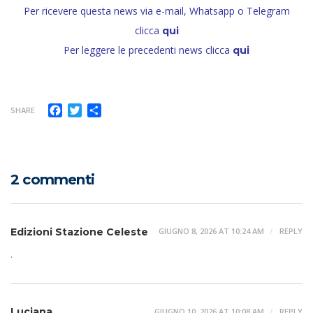
Per ricevere questa news via e-mail, Whatsapp o Telegram
clicca
qui
Per leggere le precedenti news clicca
qui
Facebook
Twitter
Condividi
SHARE
2 commenti
Edizioni Stazione Celeste
GIUGNO 8, 2026 AT 10:24 AM
REPLY
.
Luciana
GIUGNO 10, 2026 AT 10:08 AM
REPLY