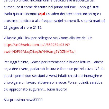
percorso di dieci incontri online dedicati alle frequenze dei
numeri, così come descritte nel primo volume. Sono già stati
svolti quattro incontri (
i 4 video dei precedenti incontri) e il
qui
prossimo, dedicato alla frequenza del numero 5, si terrà martedì
23 giugno alle ore 21:15.
Vi lascio già il link per collegarvi via Zoom alla live del 23:
https://us06web.zoom.us/j/85923940319?
pwd=N0F66MuqZrtaq2uYNHarrg9YDZhM7a.1
Per oggi è tutto, Grazie per l’attenzione e buona lettura… anche
se, a dire il vero, parlare di lettura è forse un po’ riduttivo. Già da
queste prime due sessioni vi verrà infatti chiesto di interagire e
di svolgere un lavoro attraverso la voce. Forse, quindi, sarebbe
più appropriato augurarvi… buon lavoro!
Alla prossima news!🙋🏻‍♂️✨